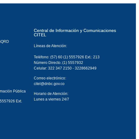
Central de Información y Comunicaciones
CITEL
PSQRD
Líneas de Atención:
Teléfono: (57) 60 (1) 5557926 Ext.: 213
Número Directo.:(1) 5557932
Celular: 322 347 2150 - 3228662949
Correo electrónico:
citel@dnbc.gov.co
rmación Pública
Horario de Atención:
Lunes a viernes 24/7
 5557926 Ext.