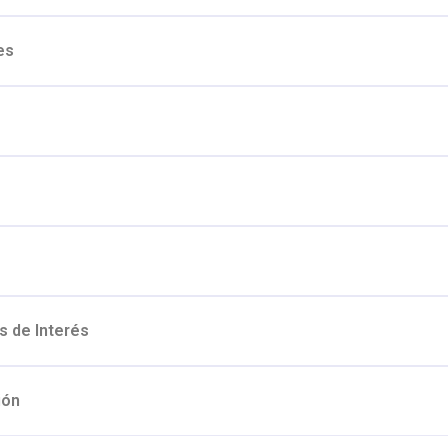
es
s de Interés
ión