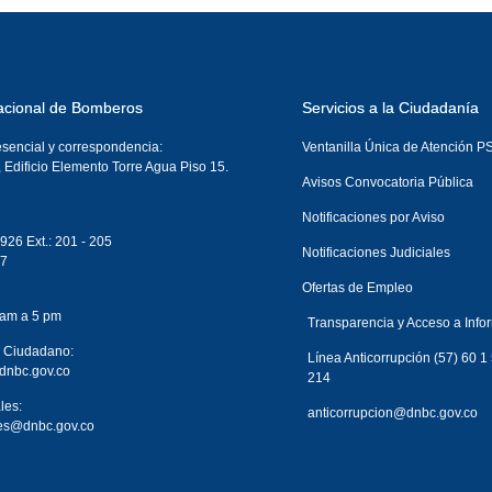
acional de Bomberos
Servicios a la Ciudadanía
esencial y correspondencia:
Ventanilla Única de Atención 
, Edificio Elemento Torre Agua Piso 15.
Avisos Convocatoria Pública
Notificaciones por Aviso
926 Ext.: 201 - 205
Notificaciones Judiciales
87
Ofertas de Empleo
 am a 5 pm
Transparencia y Acceso a Info
l Ciudadano:
Línea Anticorrupción (57) 60 1
dnbc.gov.co
214
les:
anticorrupcion@dnbc.gov.co
ales@dnbc.gov.co