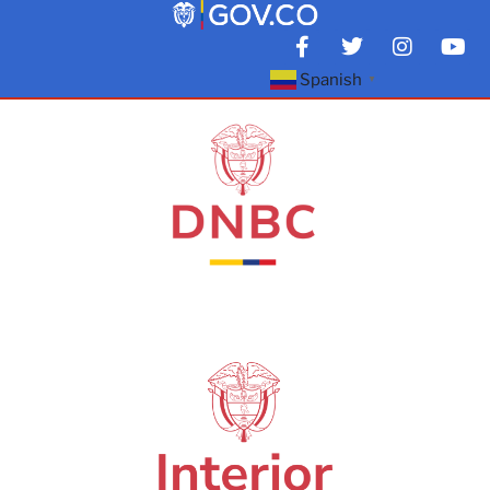
Spanish
▼