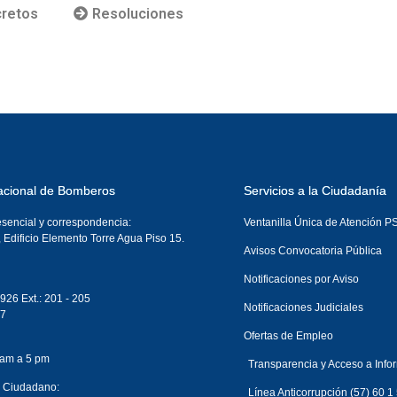
retos
Resoluciones
acional de Bomberos
Servicios a la Ciudadanía
esencial y correspondencia:
Ventanilla Única de Atención 
, Edificio Elemento Torre Agua Piso 15.
Avisos Convocatoria Pública
Notificaciones por Aviso
926 Ext.: 201 - 205
Notificaciones Judiciales
87
Ofertas de Empleo
 am a 5 pm
Transparencia y Acceso a Info
l Ciudadano:
Línea Anticorrupción (57) 60 1